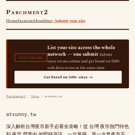
Parchment2
Home
Sections
About
Sites
+ Submit your site
List your site across the whole
network — one submit
Submit
AIO.ONLINE
once on aio.online and get listed on 500+
web directories at the same time.
Get listed on 500+ sites →
Parchment2
/
Sites
/ atsunny.tw
atsunny.tw
深入解析台灣夜市新手必看全攻略！從 台灣 夜市熱門特色
到 夜市 營業中 的即時資訊，一次掌握。第一次逛夜市不