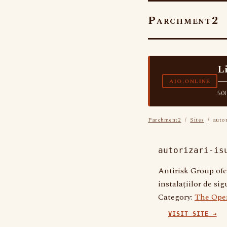
Parchment2
L
—
AIO.ONLINE
500
Parchment2
/
Sites
/ autori
autorizari-is
Antirisk Group ofer
instalațiilor de si
Category:
The Ope
VISIT SITE →