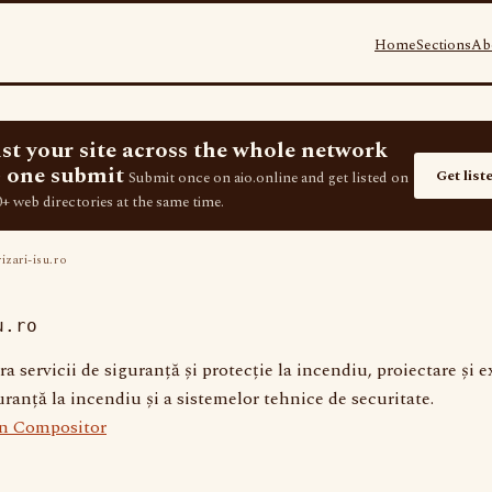
Home
Sections
Ab
ist your site across the whole network
 one submit
Get list
Submit once on aio.online and get listed on
+ web directories at the same time.
zari-isu.ro
u.ro
a servicii de siguranță și protecție la incendiu, proiectare și e
guranță la incendiu și a sistemelor tehnice de securitate.
n Compositor