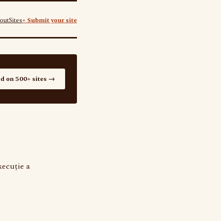
out
Sites
+ Submit your site
ed on 500+ sites →
xecuție a