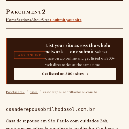
Parchment2
Home
Sections
About
Sites
+ Submit your site
List your site across the whole
network — one submit
Submit
AIO.ONLINE
once on aio.online and get listed on 500+
web directories at the same time.
Get listed on 500+ sites →
Parchment2
/
Sites
/ casaderepousobrilhodosol.com.br
casaderepousobrilhodosol.com.br
Casa de repouso em São Paulo com cuidados 24h,
equipe especializada e ambiente acolhedor. Conheça a