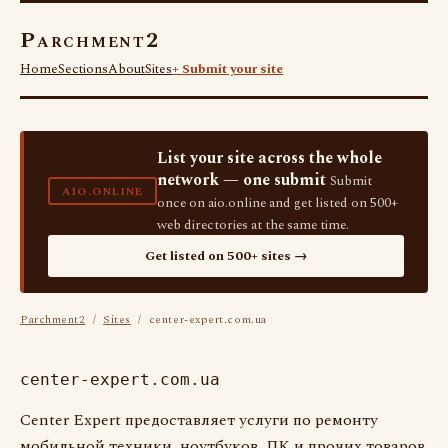
Parchment2
Home
Sections
About
Sites
+ Submit your site
List your site across the whole
network — one submit
Submit
AIO.ONLINE
once on aio.online and get listed on 500+
web directories at the same time.
Get listed on 500+ sites →
Parchment2
/
Sites
/ center-expert.com.ua
center-expert.com.ua
Center Expert предоставляет услуги по ремонту
мобильной техники, ноутбуков, ПК и прочих товаров