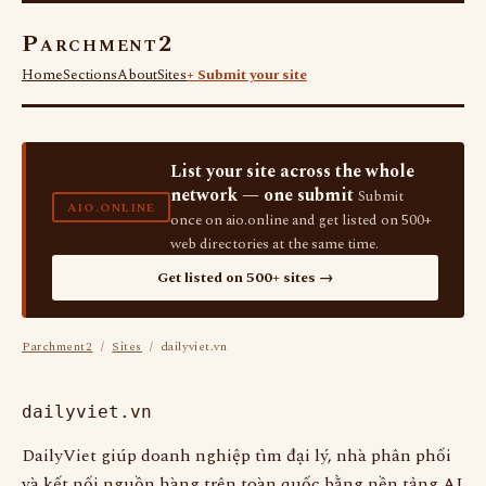
Parchment2
Home
Sections
About
Sites
+ Submit your site
List your site across the whole
network — one submit
Submit
AIO.ONLINE
once on aio.online and get listed on 500+
web directories at the same time.
Get listed on 500+ sites →
Parchment2
/
Sites
/ dailyviet.vn
dailyviet.vn
DailyViet giúp doanh nghiệp tìm đại lý, nhà phân phối
và kết nối nguồn hàng trên toàn quốc bằng nền tảng AI