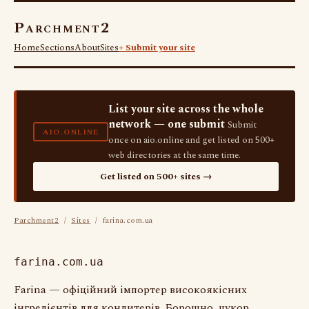
Parchment2
Home
Sections
About
Sites
+ Submit your site
List your site across the whole
network — one submit
Submit
AIO.ONLINE
once on aio.online and get listed on 500+
web directories at the same time.
Get listed on 500+ sites →
Parchment2
/
Sites
/ farina.com.ua
farina.com.ua
Farina — офіційний імпортер високоякісних
інгредієнтів для кондитерів. Борошно, цукор,