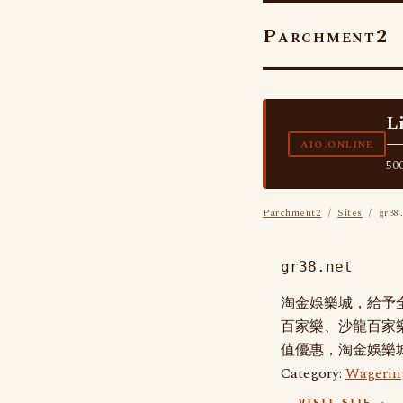
Parchment2
L
—
AIO.ONLINE
500
Parchment2
/
Sites
/ gr38.
gr38.net
淘金娛樂城，給予全
百家樂、沙龍百家樂
值優惠，淘金娛樂
Category:
Wagering