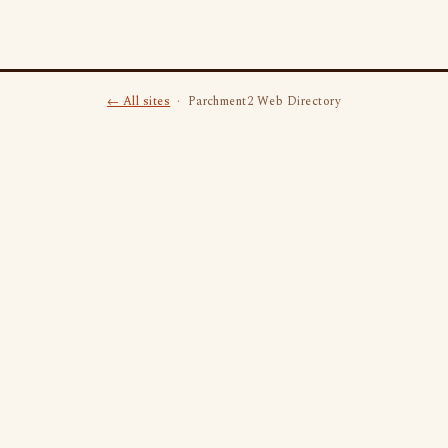
← All sites
· Parchment2 Web Directory