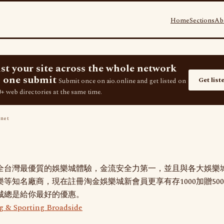
Home
Sections
Ab
ist your site across the whole network
 one submit
Get list
Submit once on aio.online and get listed on
+ web directories at the same time.
net
台灣最優質的娛樂城體驗，金流安全力第一，並且與各大娛樂城遊
等知名廠商，現在註冊淘金娛樂城新會員更享有存1000加贈50
城總是給你最好的優惠。
 & Sporting Broadside