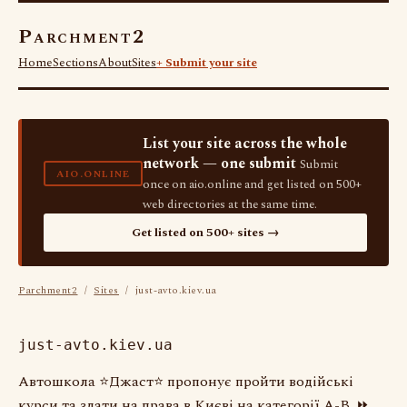
Parchment2
Home
Sections
About
Sites
+ Submit your site
List your site across the whole
network — one submit
Submit
AIO.ONLINE
once on aio.online and get listed on 500+
web directories at the same time.
Get listed on 500+ sites →
Parchment2
/
Sites
/ just-avto.kiev.ua
just-avto.kiev.ua
Автошкола ⭐Джаст⭐ пропонує пройти водійські
курси та здати на права в Києві на категорії A-B. ⏩