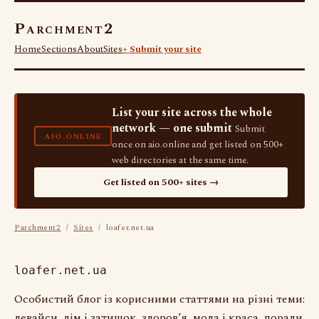
Parchment2
Home
Sections
About
Sites
+ Submit your site
List your site across the whole
network — one submit
Submit
AIO.ONLINE
once on aio.online and get listed on 500+
web directories at the same time.
Get listed on 500+ sites →
Parchment2
/
Sites
/ loafer.net.ua
loafer.net.ua
Особистий блог із корисними статтями на різні теми:
девайси, дім і затишок, здоров’я, мода і краса, поради