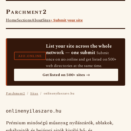
Parchment2
Home
Sections
About
Sites
+ Submit your site
List your site across the whole
network — one submit
Submit
AIO.ONLINE
once on aio.online and get listed on 500+
web directories at the same time.
Get listed on 500+ sites →
Parchment2
/
Sites
/ onlinenyilaszaro.hu
onlinenyilaszaro.hu
Prémium minőségű műanyag nyílászárók, ablakok,
erkélyajtók és bejárati ajtók kiváló hő- és