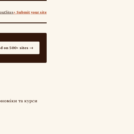
out
Sites
+ Submit your site
ed on 500+ sites →
ономіки та курси