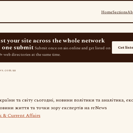
Home
Sections
Ab
ist your site across the whole network
 one submit
Get list
Submit once on aio.online and get listed on
+ web directories at the same time.
ws.com.ua
раїни та світу сьогодні, новини політики та аналітика, ек
новини життя та точки зору експертів на reNews
 & Current Affairs