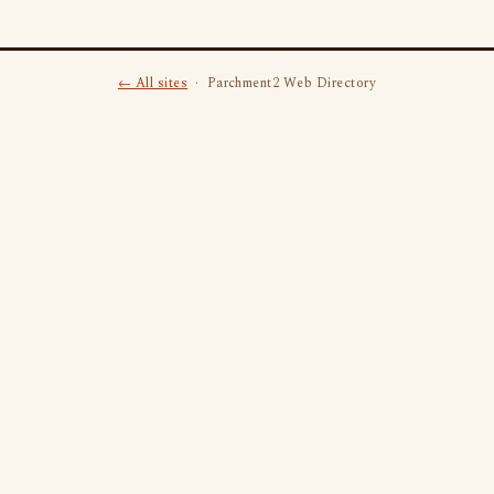
← All sites
· Parchment2 Web Directory