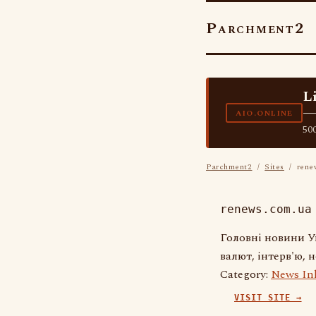
Parchment2
L
—
AIO.ONLINE
500
Parchment2
/
Sites
/ rene
renews.com.ua
Головні новини Ук
валют, інтерв'ю, 
Category:
News Ink
VISIT SITE →