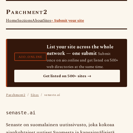
Parchment2
Home
Sections
About
Sites
+ Submit your site
List your site across the whole
network — one submit
Submit
AIO.ONLINE
once on aio.online and get listed on 500+
web directories at the same time.
Get listed on 500+ sites →
Parchment2
/
Sites
/ senaste.ai
senaste.ai
Senaste on suomalainen uutissivusto, joka kokoaa
ajankohtaiset uutiset Suomesta ja kansainvälisistä