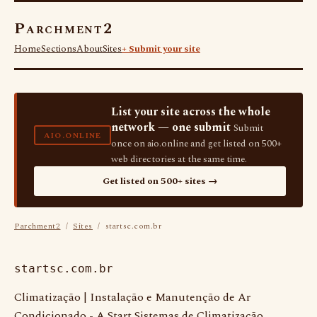
Parchment2
Home
Sections
About
Sites
+ Submit your site
List your site across the whole
network — one submit
Submit
AIO.ONLINE
once on aio.online and get listed on 500+
web directories at the same time.
Get listed on 500+ sites →
Parchment2
/
Sites
/ startsc.com.br
startsc.com.br
Climatização | Instalação e Manutenção de Ar
Condicionado - A Start Sistemas de Climatização