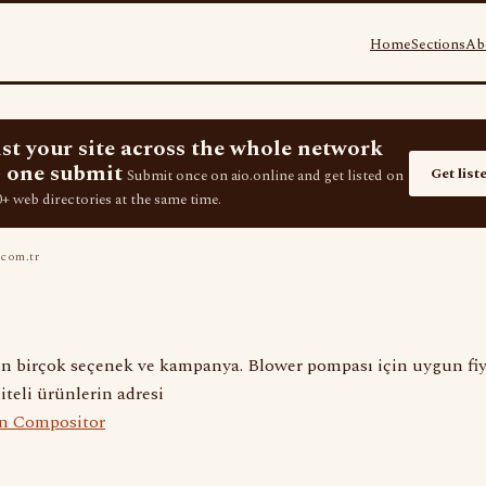
Home
Sections
Ab
ist your site across the whole network
 one submit
Get list
Submit once on aio.online and get listed on
+ web directories at the same time.
com.tr
in birçok seçenek ve kampanya. Blower pompası için uygun fiy
iteli ürünlerin adresi
n Compositor