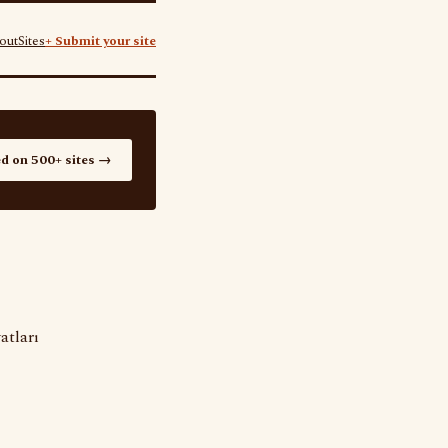
out
Sites
+ Submit your site
ed on 500+ sites →
atları