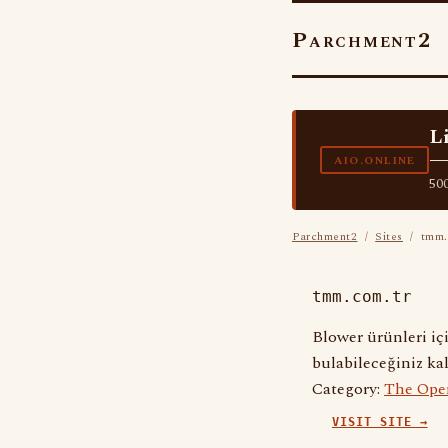
Parchment2
L
—
AIO.ONLINE
500
Parchment2
/
Sites
/ tmm.
tmm.com.tr
Blower ürünleri iç
bulabileceğiniz kal
Category:
The Ope
VISIT SITE →