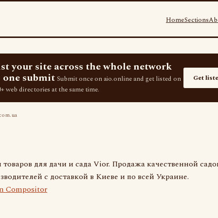
Home
Sections
Ab
ist your site across the whole network
 one submit
Get list
Submit once on aio.online and get listed on
+ web directories at the same time.
com.ua
 товаров для дачи и сада Vior. Продажа качественной сад
зводителей с доставкой в Киеве и по всей Украине.
n Compositor