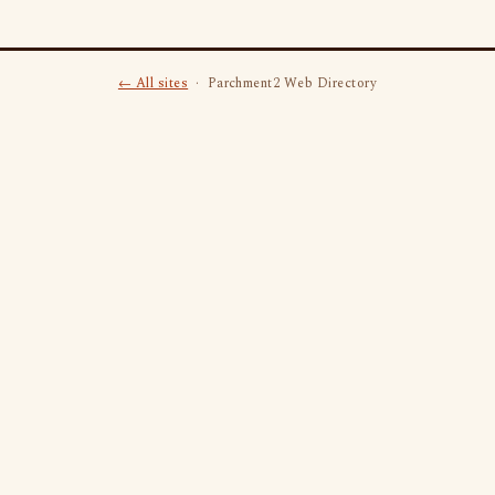
← All sites
· Parchment2 Web Directory