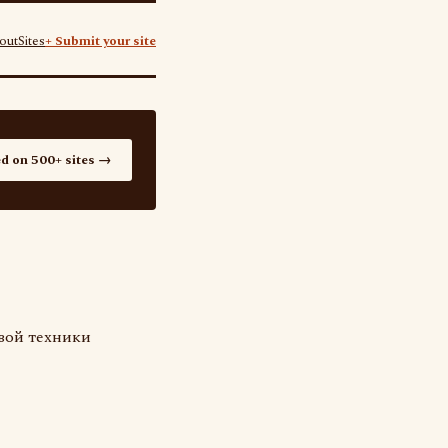
out
Sites
+ Submit your site
ed on 500+ sites →
овой техники