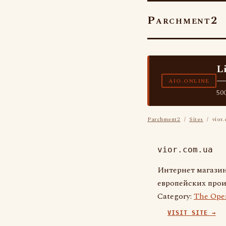
Parchment2
L
—
AIO.ONLINE
500
Parchment2
/
Sites
/ vior.
vior.com.ua
Интернет магазин
европейских прои
Category:
The Ope
VISIT SITE →