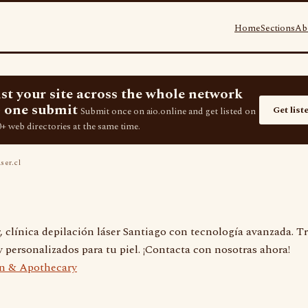
Home
Sections
Ab
ist your site across the whole network
 one submit
Get list
Submit once on aio.online and get listed on
+ web directories at the same time.
ser.cl
, clínica depilación láser Santiago con tecnología avanzada. 
y personalizados para tu piel. ¡Contacta con nosotras ahora!
n & Apothecary