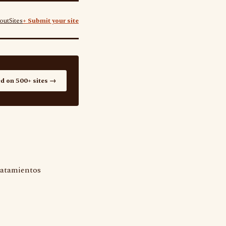
out
Sites
+ Submit your site
ed on 500+ sites →
Tratamientos