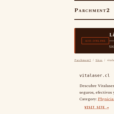
Parchment2
L
—
AIO.ONLINE
500
Parchment2
/
Sites
/ vitala
vitalaser.cl
Descubre Vitalaser
seguros, efectivos 
Category:
Physicia
VISIT SITE →