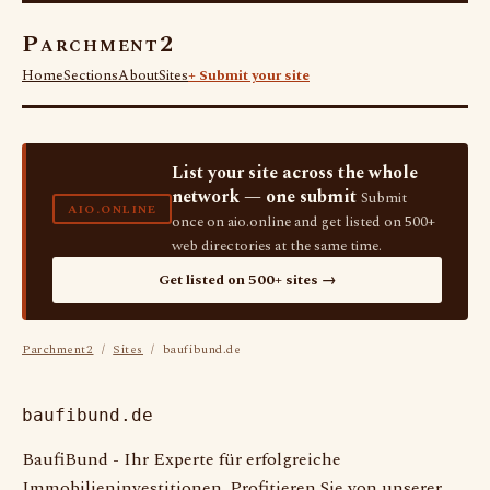
Parchment2
Home
Sections
About
Sites
+ Submit your site
List your site across the whole
network — one submit
Submit
AIO.ONLINE
once on aio.online and get listed on 500+
web directories at the same time.
Get listed on 500+ sites →
Parchment2
/
Sites
/ baufibund.de
baufibund.de
BaufiBund - Ihr Experte für erfolgreiche
Immobilieninvestitionen. Profitieren Sie von unserer