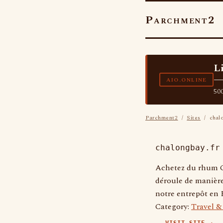
Parchment2
L
—
AIO.ONLINE
500
Parchment2
/
Sites
/ chalo
chalongbay.fr
Achetez du rhum C
déroule de manière 
notre entrepôt en 
Category:
Travel &