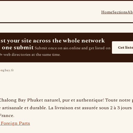
Home
Sections
Ab
ist your site across the whole network
 one submit
Get list
Submit once on aio.online and get listed on
+ web directories at the same time.
ngbay.fr
halong Bay Phuket naturel, pur et authentique! Toute notre 
artisanale et durable. La livraison est assurée sous 2 à 3 jour
France.
 Foreign Parts