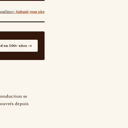
out
Sites
+ Submit your site
ed on 500+ sites →
production se
s ouvrés depuis