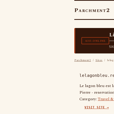
Parchment2
L
—
AIO.ONLINE
500
Parchment2
/
Sites
/ lelag
lelagonbleu.r
Le lagon bleu est 
Pierre - reservati
Category:
Travel &
VISIT SITE →