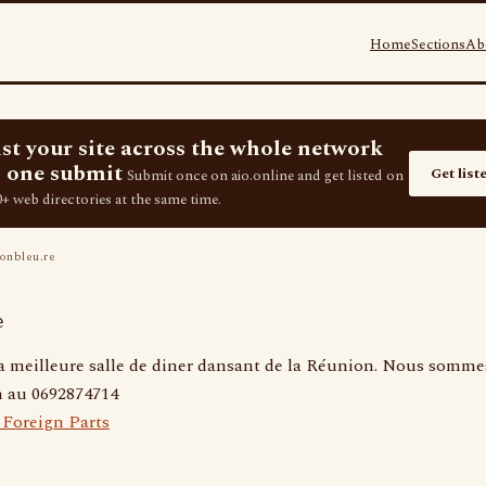
Home
Sections
Ab
ist your site across the whole network
 one submit
Get list
Submit once on aio.online and get listed on
+ web directories at the same time.
onbleu.re
e
la meilleure salle de diner dansant de la Réunion. Nous sommes
on au 0692874714
 Foreign Parts