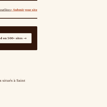
out
Sites
+ Submit your site
ed on 500+ sites →
 situés à Saint