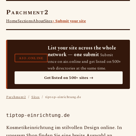
Parchment2
Home
Sections
About
Sites
+ Submit your site
List your site across the whole
network — one submit
Submit
AIO.ONLINE
once on aio.online and get listed on 500+
web directories at the same time.
Get listed on 500+ sites →
Parchment2
/
Sites
/ tiptop-einrichtung.de
tiptop-einrichtung.de
Kosmetikeinrichtung im stilvollen Design online. In
unserem Shop finden Sie eine breite Auswahl an