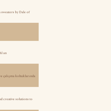
 sweaters by Dale of
hl an
ve çalışma koltuklarında
d creative solutions to