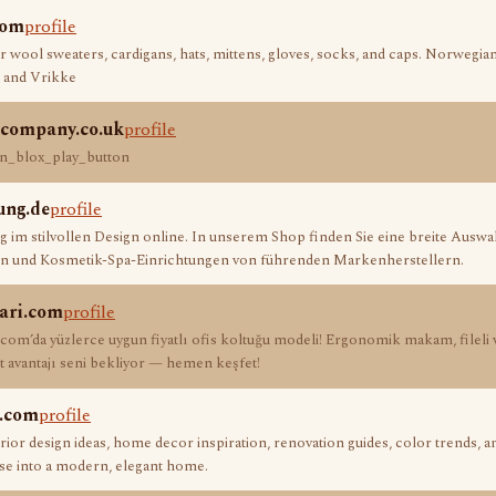
com
profile
wool sweaters, cardigans, hats, mittens, gloves, socks, and caps. Norwegian
 and Vrikke
ecompany.co.uk
profile
on_blox_play_button
ung.de
profile
 im stilvollen Design online. In unserem Shop finden Sie eine breite Auswa
en und Kosmetik-Spa-Einrichtungen von führenden Markenherstellern.
lari.com
profile
com’da yüzlerce uygun fiyatlı ofis koltuğu modeli! Ergonomik makam, fileli 
mat avantajı seni bekliyor — hemen keşfet!
e.com
profile
erior design ideas, home decor inspiration, renovation guides, color trends, an
se into a modern, elegant home.