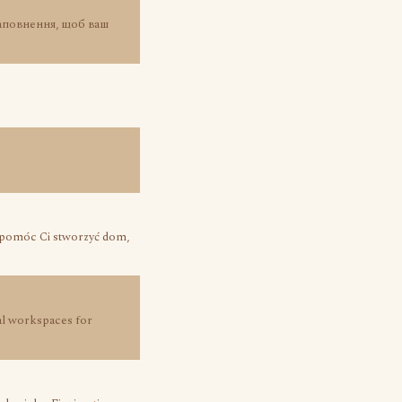
наповнення, щоб ваш
 pomóc Ci stworzyć dom,
nal workspaces for