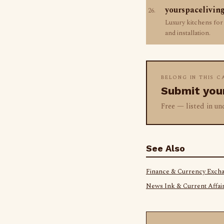
yourspacelivin
26.
Luxury kitchens for
and installation.
BELONG IN THIS 
Submit your
Free — listed in un
See Also
Finance & Currency Exch
News Ink & Current Affai