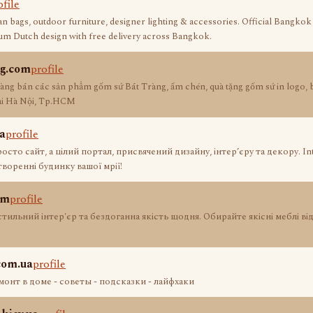
ofile
an bags, outdoor furniture, designer lighting & accessories. Official Bang
um Dutch design with free delivery across Bangkok.
g.com
profile
hàng bán các sản phẩm gốm sứ Bát Tràng, ấm chén, quà tặng gốm sứ in logo, bá
tại Hà Nội, Tp.HCM
a
profile
росто сайт, а цілий портал, присвячений дизайну, інтер’єру та декору. 
створенні будинку вашої мрії!
om
profile
ильний інтер'єр та бездоганна якість щодня. Обирайте якісні меблі ві
com.ua
profile
монт в доме - советы - подсказки - лайфхаки