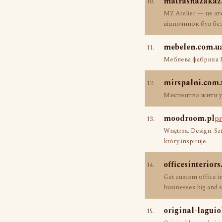
matrasnazakaz.
10.
MZ Atelier — це а
відпочинок був бе
mebelen.com.u
11.
Меблева фабрика В
mirspalni.com.
12.
Мистецтво жити у 
moodroom.pl
pr
13.
Wnętrza. Design. S
który inspiruje.
officesinterior
14.
Get custom office i
businesses big and s
original-laguio
15.