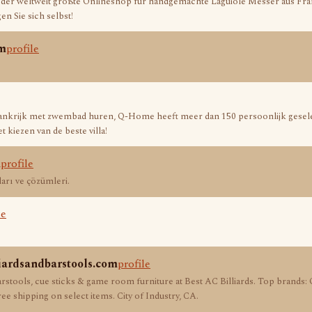
st der weltweit größte Onlineshop für handgemachte Laguiole Messer aus Fran
n Sie sich selbst!
om
profile
rankrijk met zwembad huren, Q-Home heeft meer dan 150 persoonlijk geselec
t kiezen van de beste villa!
m
profile
ları ve çözümleri.
le
liardsandbarstools.com
profile
arstools, cue sticks & game room furniture at Best AC Billiards. Top brands:
 shipping on select items. City of Industry, CA.