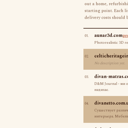
out a home, refurbishi
starting point. Each l
delivery costs should 
aunar3d.com
pr
01.
Photorealistic 3D re
celticheritagei
02.
No description yet.
divan-matras.
03.
D&M Journal - ми 
надихає.
divanetto.com.
04.
Существует различ
интерьера. Мебель