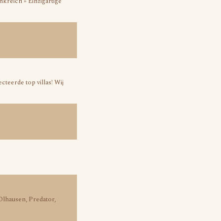
kreich » Einzigartige
teerde top villas! Wij
 Olhausen, Predator,