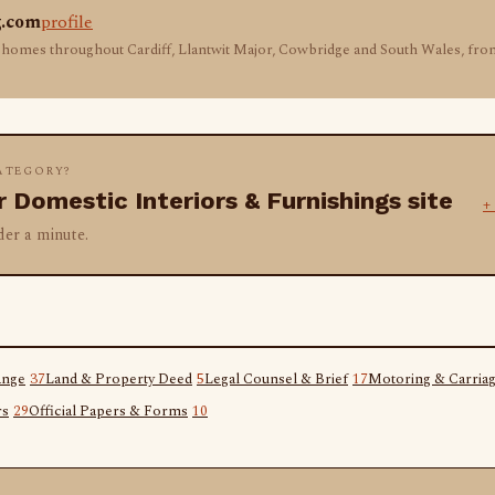
g.com
profile
 homes throughout Cardiff, Llantwit Major, Cowbridge and South Wales, fro
CATEGORY?
 Domestic Interiors & Furnishings site
+
der a minute.
ange
37
Land & Property Deed
5
Legal Counsel & Brief
17
Motoring & Carria
rs
29
Official Papers & Forms
10