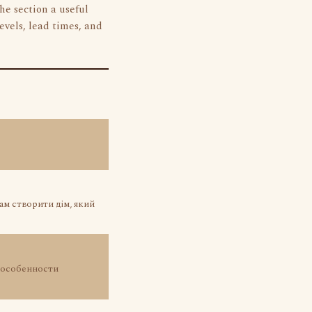
the section a useful
levels, lead times, and
ам створити дім, який
е особенности