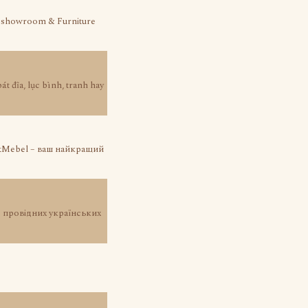
kok showroom & Furniture
t đĩa, lục bình, tranh hay
IntMebel – ваш найкращий
д провідних українських