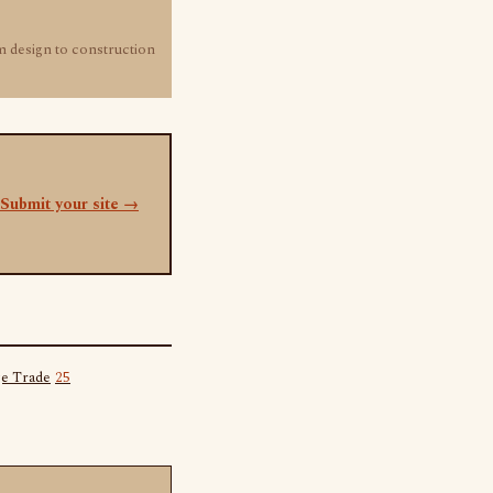
m design to construction
 Submit your site →
ge Trade
25