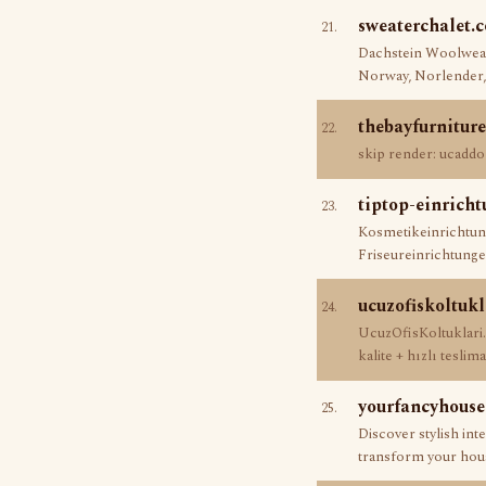
sweaterchalet.
21.
Dachstein Woolwear 
Norway, Norlender,
thebayfurnitur
22.
skip render: ucadd
tiptop-einricht
23.
Kosmetikeinrichtung
Friseureinrichtung
ucuzofiskoltuk
24.
UcuzOfisKoltuklari.
kalite + hızlı tesli
yourfancyhous
25.
Discover stylish int
transform your hou