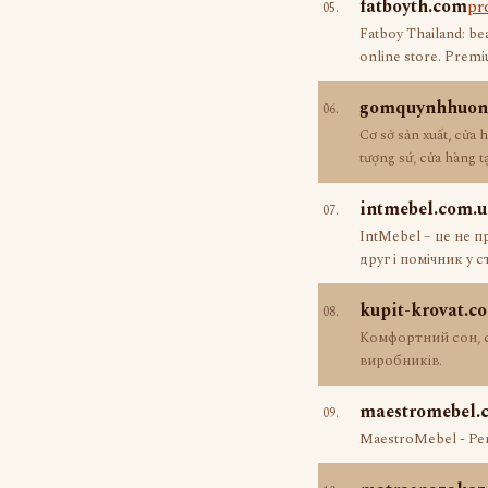
fatboyth.com
pr
05.
Fatboy Thailand: be
online store. Premi
gomquynhhuon
06.
Cơ sở sản xuất, cửa 
tượng sứ, cửa hàng 
intmebel.com.u
07.
IntMebel – це не п
друг і помічник у 
kupit-krovat.c
08.
Комфортний сон, ст
виробників.
maestromebel.
09.
MaestroMebel - Ре