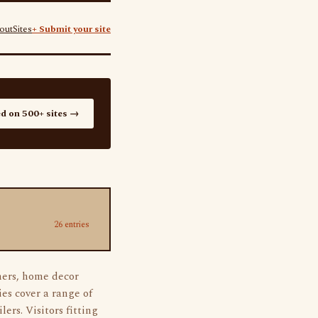
out
Sites
+ Submit your site
ed on 500+ sites →
26 entries
gners, home decor
es cover a range of
ers. Visitors fitting