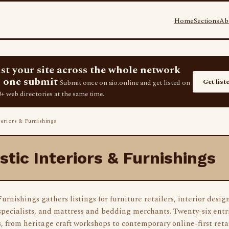
Home
Sections
Ab
ist your site across the whole network
 one submit
Get list
Submit once on aio.online and get listed on
+ web directories at the same time.
riors & Furnishings
tic Interiors & Furnishings
urnishings gathers listings for furniture retailers, interior desi
specialists, and mattress and bedding merchants. Twenty-six entri
s, from heritage craft workshops to contemporary online-first retail