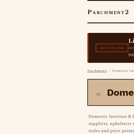
Parchment2
L
—
AIO.ONLINE
500
Parchment2
/ Domestic Inte
Domes
05.
Domestic Interiors & F
suppliers, upholstery 
styles and price point