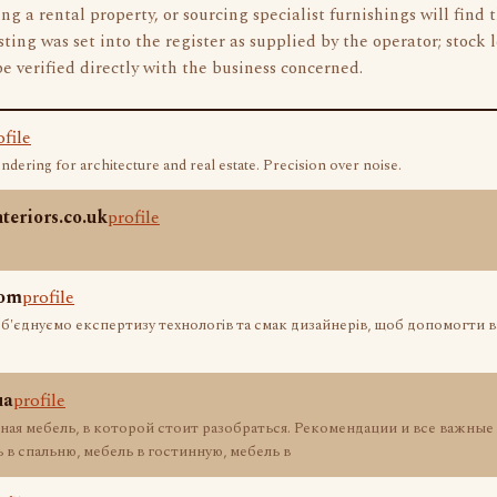
ng a rental property, or sourcing specialist furnishings will find 
isting was set into the register as supplied by the operator; stock 
be verified directly with the business concerned.
ofile
ndering for architecture and real estate. Precision over noise.
nteriors.co.uk
profile
com
profile
об'єднуємо експертизу технологів та смак дизайнерів, щоб допомогти в
ua
profile
ная мебель, в которой стоит разобраться. Рекомендации и все важны
 в спальню, мебель в гостинную, мебель в