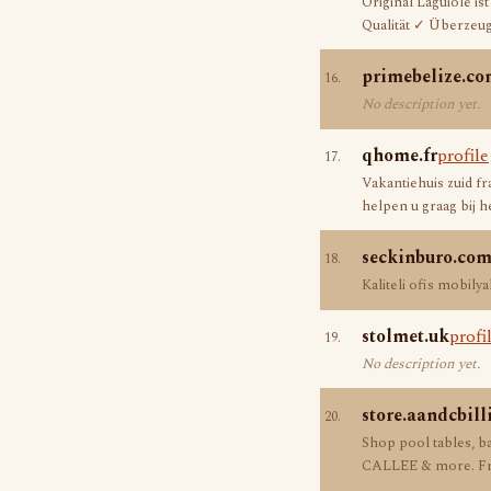
Original Laguiole i
Qualität ✓ Überzeuge
primebelize.c
16.
No description yet.
qhome.fr
profile
17.
Vakantiehuis zuid f
helpen u graag bij he
seckinburo.co
18.
Kaliteli ofis mobilya
stolmet.uk
profi
19.
No description yet.
store.aandcbil
20.
Shop pool tables, b
CALLEE & more. Free