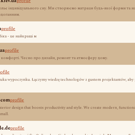
kiev.ua
profile
тельє індивідуального сну. Ми створюємо матраци будь-якої форми та 
здоганним.
a
profile
іка - це найкращі м
ua
profile
комфорті. Чесно про дизайн, ремонт та атмосферу дому.
ofile
ztuka wypoczynku. Łączymy wiedzę technologów z gustem projektantów, aby
s.com
profile
nterior design that boosts productivity and style. We create modern, functio
mall.
le.de
profile